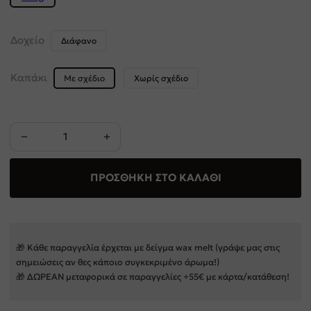
Δοχείο
Διάφανο
Καπάκι
Με σχέδιο
Χωρίς σχέδιο
Vanilla Caramel “Artwood Collection” Χειροποίητο Κερί Σόγ
ΠΡΟΣΘΉΚΗ ΣΤΟ ΚΑΛΆΘΙ
🎁 Κάθε παραγγελία έρχεται με δείγμα wax melt (γράψε μας στις
σημειώσεις αν θες κάποιο συγκεκριμένο άρωμα!)
🎁 ΔΩΡΕΑΝ μεταφορικά σε παραγγελίες +55€ με κάρτα/κατάθεση!