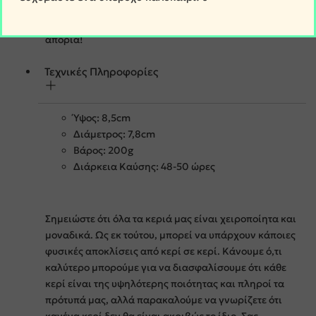
Και να θυμάσαι, είμαστε δίπλα σου για οποιαδήποτε
απορία!
Τεχνικές Πληροφορίες
Ύψος: 8,5cm
Διάμετρος: 7,8cm
Βάρος: 200g
Διάρκεια Καύσης: 48-50 ώρες
Σημειώστε ότι όλα τα κεριά μας είναι χειροποίητα και
μοναδικά. Ως εκ τούτου, μπορεί να υπάρχουν κάποιες
φυσικές αποκλίσεις από κερί σε κερί. Κάνουμε ό,τι
καλύτερο μπορούμε για να διασφαλίσουμε ότι κάθε
κερί είναι της υψηλότερης ποιότητας και πληροί τα
πρότυπά μας, αλλά παρακαλούμε να γνωρίζετε ότι
κανένα κερί δεν θα είναι ακριβώς το ίδιο. Σας