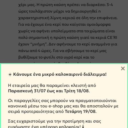
χέρι μας. H πρώτη καύση πρέπει να διαρκέσει 3-4
ώρες τουλάχιστον μέχρι να δηµιουργηθεί n
χαρακτηριστική λίμνη κεριού σε όλη την επιφάνεια.
Για να έχουµε ένα κερί που καίγεται ομοιόμορφα
χωρίς να αφήνει υπολείμματα στα τοιχώματα είναι
πολύ σηµαντική η πρώτη καύση γιατί τα κεριά CE΄RI
έχουν “μνήμη”. Δεν αφήνουµε το κερί αναμμένο για
πάνω από 4 ώρες. Για να σβήσουμε το κερί μας
βυθίζουµε το φυτίλι στο υγρό κερί και το
επαναφέρουµε σε όρθια θέση. Αποφεύγουμε να
×
φυσάµε τη φλόγα. Αν κατά την καύση η φλόγα είναι
☀️
Κάνουμε ένα μικρό καλοκαιρινό διάλειμμα!
πολύ μεγάλη πρέπει να σβήσουμε το κερί και να
κόψουμετο φυτίλι.
Η εταιρεία μας θα παραμείνει κλειστή από
Παρασκευή
31/07 έως και Τρίτη 18/08
.
Τοποθετήστε το κερί σε σταθερή και ευθεία επιφάνεια
Οι παραγγελίες σας μπορούν να πραγματοποιούνται
που αντέχει τη θερµότητα. Μακριά από ρεύματα
κανονικά μέσω του e-shop μας και θα αποσταλούν με
αέρα, παιδιά,
σειρά προτεραιότητας από
Τετάρτη
19/08
.
κατοικίδια και εύφλεκτα αντικείμενα. Σταματήστε την
καύση 0,5cm από το τέλος και πότε μην το αφήνετε
Σας ευχαριστούμε για την προτίμηση και σας
ευχόμαστε ένα υπέροχο καλοκαίρι! 🕯️
χωρίς επιτήρηση!