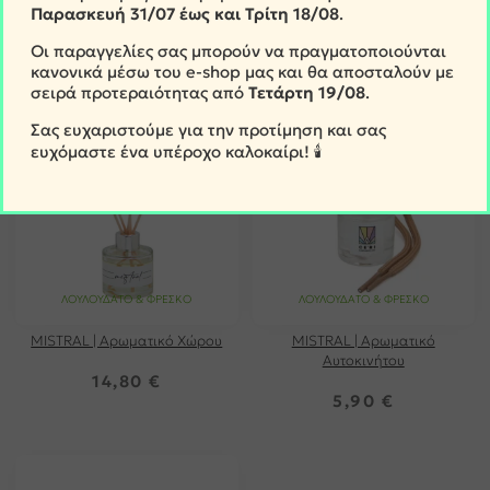
200γρ
7,20
€
Παρασκευή
31/07 έως και Τρίτη 18/08
.
15,90
€
Οι παραγγελίες σας μπορούν να πραγματοποιούνται
κανονικά μέσω του e-shop μας και θα αποσταλούν με
σειρά προτεραιότητας από
Τετάρτη
19/08
.
Σας ευχαριστούμε για την προτίμηση και σας
ευχόμαστε ένα υπέροχο καλοκαίρι! 🕯️
ΛΟΥΛΟΥΔΆΤΟ & ΦΡΈΣΚΟ
ΛΟΥΛΟΥΔΆΤΟ & ΦΡΈΣΚΟ
MISTRAL | Αρωματικό Χώρου
MISTRAL | Αρωματικό
Αυτοκινήτου
14,80
€
5,90
€