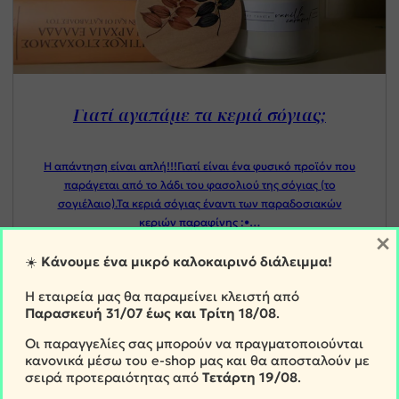
Γιατί αγαπάμε τα κεριά σόγιας;
Η απάντηση είναι απλή!!!Γιατί είναι ένα φυσικό προϊόν που
παράγεται από το λάδι του φασολιού της σόγιας (το
σογιέλαιο).Τα κεριά σόγιας έναντι των παραδοσιακών
κεριών παραφίνης :•…
×
☀️
Κάνουμε ένα μικρό καλοκαιρινό διάλειμμα!
Η εταιρεία μας θα παραμείνει κλειστή από
Παρασκευή
31/07 έως και Τρίτη 18/08
.
Οι παραγγελίες σας μπορούν να πραγματοποιούνται
κανονικά μέσω του e-shop μας και θα αποσταλούν με
σειρά προτεραιότητας από
Τετάρτη
19/08
.