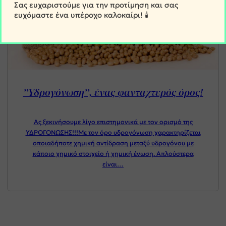
Σας ευχαριστούμε για την προτίμηση και σας
ευχόμαστε ένα υπέροχο καλοκαίρι! 🕯️
’’Υδρογόνωση’’, ένας φανταχτερός όρος!
Ας ξεκινήσουμε λίγο επιστημονικά με τον ορισμό της
ΥΔΡΟΓΟΝΩΣΗΣ!!!Με τον όρο υδρογόνωση χαρακτηρίζεται
οποιαδήποτε χημική αντίδραση μεταξύ υδρογόνου με
κάποιο χημικό στοιχείο ή χημική ένωση. Απλούστερα
είναι…