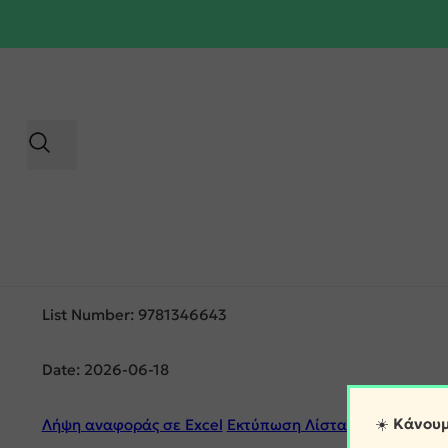
List Number: 9781346643
Date: 2026-06-18
☀️
Κάνουμ
Λήψη αναφοράς σε Excel
Εκτύπωση Λίστας Παραλαβής