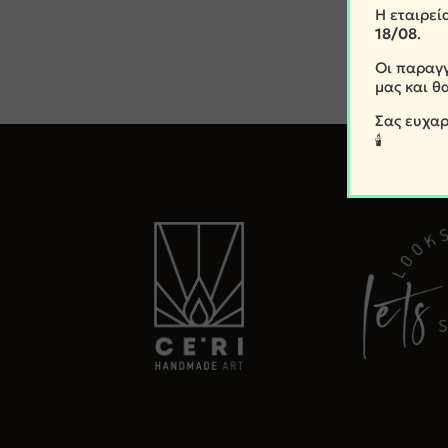
Η εταιρεί
18/08
.
Οι παραγγ
μας και θ
Σας ευχαρ
🕯️