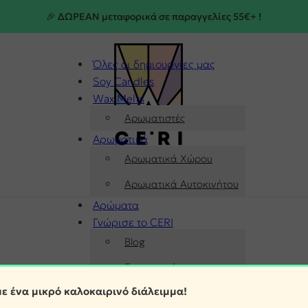
🎉 ΔΩΡΕΑΝ μεταφορικά σε παραγγελίες 55€+ !
Όλες οι δημιουργίες μας
Soy Candles
Wax Melts
Αρωματιστές
Αρωματικά
Αρωματικά Χώρου
Αρωματικά Αυτοκινήτου
Αρώματα
Γνώρισε το CERI
Blog
Επικοινωνία
ε ένα μικρό καλοκαιρινό διάλειμμα!
 PDF