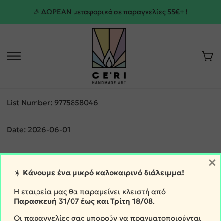
🎉 ΔΩΡΕΑΝ μεταφορικά σε παραγγελίες 55€+ !
List Number: 9775858046
Date: 2026-06-01
Λήψη αναφοράς σε Excel
Εκτύπωση Λίστας Παραλαβής
×
PDF
☀️
Κάνουμε ένα μικρό καλοκαιρινό διάλειμμα!
Η εταιρεία μας θα παραμείνει κλειστή από
Παρασκευή
31/07 έως και Τρίτη 18/08
.
Οι παραγγελίες σας μπορούν να πραγματοποιούνται